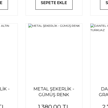
E
SEPETE EKLE
İK -
METAL ŞEKERLİK -
DA
GÜMÜŞ RENK
GRA
TL
1.380,00 TL
2