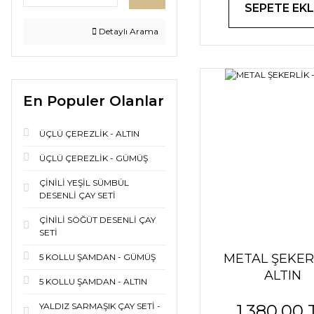
SEPETE EKL
Detaylı Arama
En Populer Olanlar
ÜÇLÜ ÇEREZLİK - ALTIN
ÜÇLÜ ÇEREZLİK - GÜMÜŞ
ÇİNİLİ YEŞİL SÜMBÜL
DESENLİ ÇAY SETİ
ÇİNİLİ SÖĞÜT DESENLİ ÇAY
SETİ
METAL ŞEKERL
5 KOLLU ŞAMDAN - GÜMÜŞ
ALTIN
5 KOLLU ŞAMDAN - ALTIN
YALDIZ SARMAŞIK ÇAY SETİ -
1.380,00 