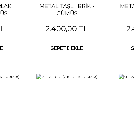
RLAK
METAL TAŞLI İBRİK -
META
MÜŞ
GÜMÜŞ
TL
2.400,00 TL
2.
E
SEPETE EKLE