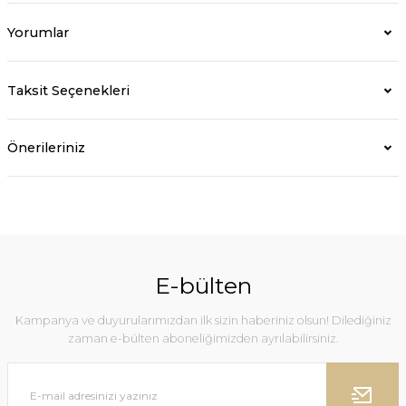
Yorumlar
Taksit Seçenekleri
Önerileriniz
E-bülten
Kampanya ve duyurularımızdan ilk sizin haberiniz olsun! Dilediğiniz
zaman e-bülten aboneliğimizden ayrılabilirsiniz.