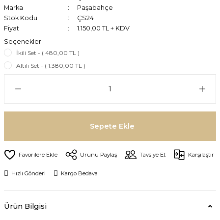
Marka
Paşabahçe
Stok Kodu
ÇS24
Fiyat
1.150,00 TL + KDV
Seçenekler
İkili Set - ( 480,00 TL )
Altılı Set - ( 1.380,00 TL )
Sepete Ekle
Ürünü Paylaş
Tavsiye Et
Karşılaştır
Hızlı Gönderi
Kargo Bedava
Ürün Bilgisi