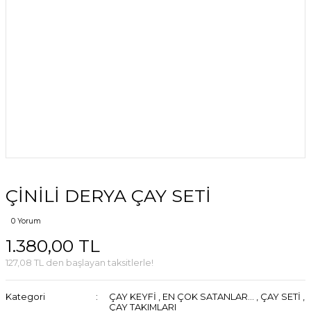
ÇİNİLİ DERYA ÇAY SETİ
0 Yorum
1.380,00 TL
127,08 TL den başlayan taksitlerle!
Kategori
ÇAY KEYFİ
,
EN ÇOK SATANLAR...
,
ÇAY SETİ
,
ÇAY TAKIMLARI