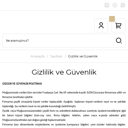
Anasayfa
Sayfalar
Gizlilik ve Güvenlik
Gizlilik ve Güvenlik
GİZLİLİK VE GÜVENLİK POLİTİKASI
Mağazamızda verilen tüm servisler Fuatpaşa Cad. No:69
adresinde kayıtlı
ELEN Züccaciye
firmamıza aittir ve
firmamız tarafından işletilir.
Firmamız,
çeşitli amaçlarla kişisel veriler toplayabilir. Aşağıda, toplanan kişisel verilerin nasıl ve ne şekilde
toplandığı, bu verilerin nasıl ve ne şekilde korunduğu belirtilmiştir.
Üyelik veya
Mağazamız
üzerindeki çeşitli form ve anketlerin doldurulması suretiyle üyelerin kendileriyle ilgili
bir takım kişisel bilgileri (isim-soy isim, firma bilgileri, telefon, adres veya e-posta adresleri gibi)
Mağazamız
tarafından işin doğası gereği toplanmaktadır.
Firmamız bazı dönemlerde müşterilerine ve üyelerine kampanya bilgileri, yeni ürünler hakkında bilgiler,