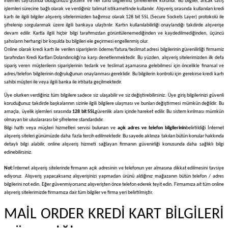
internet sayfasında olduğunuzu gösterir ve her türlü bilgileriniz şifrelenerek korunur. Bu bilgiler, ancak satış
işlemleri sürecine bağlı olarak ve verdiğiniz talimat istikametinde kullanılır. Alışveriş sırasında kullanılan kredi
kartı ile ilgili bilgiler alışveriş sitelerimizden bağımsız olarak 128 bit SSL (Secure Sockets Layer) protokolü ile
şifrelenip sorgulanmak üzere ilgili bankaya ulaştırılır. Kartın kullanılabilirliği onaylandığı takdirde alışverişe
devam edilir. Kartla ilgili hiçbir bilgi tarafımızdan görüntülenemediğinden ve kaydedilmediğinden, üçüncü
şahısların herhangi bir koşulda bu bilgileri ele geçirmesi engellenmiş olur.
Online olarak kredi kartı ile verilen siparişlerin ödeme/fatura/teslimat adresi bilgilerinin güvenilirliği firmamiz
tarafından Kredi Kartları Dolandırıcılığı'na karşı denetlenmektedir. Bu yüzden, alışveriş sitelerimizden ilk defa
sipariş veren müşterilerin siparişlerinin tedarik ve teslimat aşamasına gelebilmesi için öncelikle finansal ve
adres/telefon bilgilerinin doğruluğunun onaylanması gereklidir. Bu bilgilerin kontrolü için gerekirse kredi kartı
sahibi müşteri ile veya ilgili banka ile irtibata geçilmektedir.
Üye olurken verdiğiniz tüm bilgilere sadece siz ulaşabilir ve siz değiştirebilirsiniz. Üye giriş bilgilerinizi güvenli
koruduğunuz takdirde başkalarının sizinle ilgili bilgilere ulaşması ve bunları değiştirmesi mümkün değildir. Bu
amaçla, üyelik işlemleri sırasında
128 bit SSL
güvenlik alanı içinde hareket edilir. Bu sistem kırılması mümkün
olmayan bir uluslararası bir şifreleme standardıdır.
Bilgi hattı veya müşteri hizmetleri servisi bulunan ve
açık adres ve telefon bilgilerinin
belirtildiği İnternet
alışveriş siteleri günümüzde daha fazla tercih edilmektedir. Bu sayede aklınıza takılan bütün konular hakkında
detaylı bilgi alabilir, online alışveriş hizmeti sağlayan firmanın güvenirliği konusunda daha sağlıklı bilgi
edinebilirsiniz.
Not:
İnternet alışveriş sitelerinde firmanın açık adresinin ve telefonun yer almasına dikkat edilmesini tavsiye
ediyoruz. Alışveriş yapacaksanız alışverişinizi yapmadan ürünü aldığınız mağazanın bütün telefon / adres
bilgilerini not edin. Eğer güvenmiyorsanız alışverişten önce telefon ederek teyit edin. Firmamıza ait tüm online
alışveriş sitelerimizde firmamıza dair tüm bilgiler ve firma yeri belirtilmiştir.
MAİL ORDER KREDİ KART BİLGİLERİ