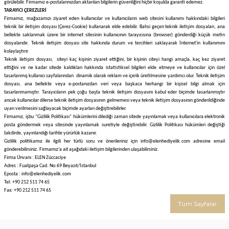
görülebilir. Firmamız e-postalarınızdan aktarılan bilgilerin güvenliğini hiçbir koşulda garanti edemez.
TARAYICI ÇEREZLERİ
Firmamız, mağazamızı ziyaret eden kullanıcılar ve kullanıcıların web sitesini kullanımı hakkındaki bilgileri
teknik bir iletişim dosyası (Çerez-Cookie) kullanarak elde edebilir. Bahsi geçen teknik iletişim dosyaları, ana
bellekte saklanmak üzere bir internet sitesinin kullanıcının tarayıcısına (browser) gönderdiği küçük metin
dosyalarıdır. Teknik iletişim dosyası site hakkında durum ve tercihleri saklayarak İnternet'in kullanımını
kolaylaştırır.
Teknik iletişim dosyası, siteyi kaç kişinin ziyaret ettiğini, bir kişinin siteyi hangi amaçla, kaç kez ziyaret
ettiğini ve ne kadar sitede kaldıkları hakkında istatistiksel bilgileri elde etmeye ve kullanıcılar için özel
tasarlanmış kullanıcı sayfalarından dinamik olarak reklam ve içerik üretilmesine yardımcı olur. Teknik iletişim
dosyası, ana bellekte veya e-postanızdan veri veya başkaca herhangi bir kişisel bilgi almak için
tasarlanmamıştır. Tarayıcıların pek çoğu başta teknik iletişim dosyasını kabul eder biçimde tasarlanmıştır
ancak kullanıcılar dilerse teknik iletişim dosyasının gelmemesi veya teknik iletişim dosyasının gönderildiğinde
uyarı verilmesini sağlayacak biçimde ayarları değiştirebilirler.
Firmamız, işbu "Gizlilik Politikası" hükümlerini dilediği zaman sitede yayınlamak veya kullanıcılara elektronik
posta göndermek veya sitesinde yayınlamak suretiyle değiştirebilir. Gizlilik Politikası hükümleri değiştiği
takdirde, yayınlandığı tarihte yürürlük kazanır.
Gizlilik politikamız ile ilgili her türlü soru ve önerileriniz için
info@elenhediyelik.com
adresine email
gönderebilirsiniz. Firmamız’a ait aşağıdaki iletişim bilgilerinden ulaşabilirsiniz.
Firma Ünvanı : ELEN Züccaciye
Adres : Fuatpaşa Cad. No:69 Beyazıt/İstanbul
Eposta : info@elenhediyelik.com
Tel: +90 212 511 74 65
Fax: +90 212 511 74 65
Tüm Sayfalar