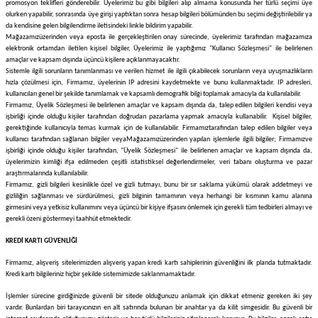
promosyon teklifleri gönderebilir. Üyelerimiz bu gibi bilgileri alıp almama konusunda her türlü seçimi üye
olurken yapabilir, sonrasında üye girişi yaptıktan sonra hesap bilgileri bölümünden bu seçimi değiştirilebilir ya
da kendisine gelen bilgilendirme iletisindeki linkle bildirim yapabilir.
Mağazamız
üzerinden veya eposta ile gerçekleştirilen onay sürecinde, üyelerimiz tarafından mağazamıza
elektronik ortamdan iletilen kişisel bilgiler, Üyelerimiz ile yaptığımız "Kullanıcı Sözleşmesi" ile belirlenen
amaçlar ve kapsam dışında üçüncü kişilere açıklanmayacaktır.
Sistemle ilgili sorunların tanımlanması ve verilen hizmet ile ilgili çıkabilecek sorunların veya uyuşmazlıkların
hızla çözülmesi için,
Firmamız
, üyelerinin IP adresini kaydetmekte ve bunu kullanmaktadır. IP adresleri,
kullanıcıları genel bir şekilde tanımlamak ve kapsamlı demografik bilgi toplamak amacıyla da kullanılabilir.
Firmamız
, Üyelik Sözleşmesi ile belirlenen amaçlar ve kapsam dışında da, talep edilen bilgileri kendisi veya
işbirliği içinde olduğu kişiler tarafından doğrudan pazarlama yapmak amacıyla kullanabilir. Kişisel bilgiler,
gerektiğinde kullanıcıyla temas kurmak için de kullanılabilir.
Firmamız
tarafından talep edilen bilgiler veya
kullanıcı tarafından sağlanan bilgiler veya
Mağazamız
üzerinden yapılan işlemlerle ilgili bilgiler;
Firmamız
ve
işbirliği içinde olduğu kişiler tarafından, "Üyelik Sözleşmesi" ile belirlenen amaçlar ve kapsam dışında da,
üyelerimizin kimliği ifşa edilmeden çeşitli istatistiksel değerlendirmeler, veri tabanı oluşturma ve pazar
araştırmalarında kullanılabilir.
Firmamız
, gizli bilgileri kesinlikle özel ve gizli tutmayı, bunu bir sır saklama yükümü olarak addetmeyi ve
gizliliğin sağlanması ve sürdürülmesi, gizli bilginin tamamının veya herhangi bir kısmının kamu alanına
girmesini veya yetkisiz kullanımını veya üçüncü bir kişiye ifşasını önlemek için gerekli tüm tedbirleri almayı ve
gerekli özeni göstermeyi taahhüt etmektedir.
KREDİ KARTI GÜVENLİĞİ
Firmamız
, alışveriş sitelerimizden alışveriş yapan kredi kartı sahiplerinin güvenliğini ilk planda tutmaktadır.
Kredi kartı bilgileriniz hiçbir şekilde sistemimizde saklanmamaktadır.
İşlemler sürecine girdiğinizde güvenli bir sitede olduğunuzu anlamak için dikkat etmeniz gereken iki şey
vardır. Bunlardan biri tarayıcınızın en alt satırında bulunan bir anahtar ya da kilit simgesidir. Bu güvenli bir