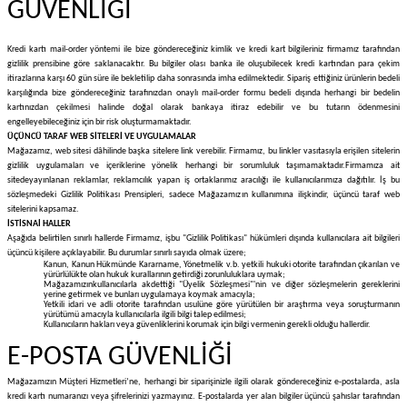
GÜVENLİĞİ
Kredi kartı mail-order yöntemi ile bize göndereceğiniz kimlik ve kredi kart bilgileriniz firmamız tarafından
gizlilik prensibine göre saklanacaktır. Bu bilgiler olası banka ile oluşubilecek kredi kartından para çekim
itirazlarına karşı 60 gün süre ile bekletilip daha sonrasında imha edilmektedir. Sipariş ettiğiniz ürünlerin bedeli
karşılığında bize göndereceğiniz tarafınızdan onaylı mail-order formu bedeli dışında herhangi bir bedelin
kartınızdan çekilmesi halinde doğal olarak bankaya itiraz edebilir ve bu tutarın ödenmesini
engelleyebileceğiniz için bir risk oluşturmamaktadır.
ÜÇÜNCÜ TARAF WEB SİTELERİ VE UYGULAMALAR
Mağazamız, web sitesi dâhilinde başka sitelere link verebilir. Firmamız, bu linkler vasıtasıyla erişilen sitelerin
gizlilik uygulamaları ve içeriklerine yönelik herhangi bir sorumluluk taşımamaktadır.
Firmamıza ait
sitede
yayınlanan reklamlar, reklamcılık yapan iş ortaklarımız aracılığı ile kullanıcılarımıza dağıtılır. İş bu
sözleşmedeki Gizlilik Politikası Prensipleri, sadece Mağazamızın kullanımına ilişkindir, üçüncü taraf web
sitelerini kapsamaz.
İSTİSNAİ HALLER
Aşağıda belirtilen sınırlı hallerde Firmamız, işbu "Gizlilik Politikası" hükümleri dışında kullanıcılara ait bilgileri
üçüncü kişilere açıklayabilir. Bu durumlar sınırlı sayıda olmak üzere;
Kanun, Kanun Hükmünde Kararname, Yönetmelik v.b. yetkili hukuki otorite tarafından çıkarılan ve
yürürlülükte olan hukuk kurallarının getirdiği zorunluluklara uymak;
Mağazamızınkullanıcılarla akdettiği "Üyelik Sözleşmesi"'nin ve diğer sözleşmelerin gereklerini
yerine getirmek ve bunları uygulamaya koymak amacıyla;
Yetkili idari ve adli otorite tarafından usulüne göre yürütülen bir araştırma veya soruşturmanın
yürütümü amacıyla kullanıcılarla ilgili bilgi talep edilmesi;
Kullanıcıların hakları veya güvenliklerini korumak için bilgi vermenin gerekli olduğu hallerdir.
E-POSTA GÜVENLİĞİ
Mağazamızın Müşteri Hizmetleri’ne, herhangi bir siparişinizle ilgili olarak göndereceğiniz e-postalarda, asla
kredi kartı numaranızı veya şifrelerinizi yazmayınız. E-postalarda yer alan bilgiler üçüncü şahıslar tarafından