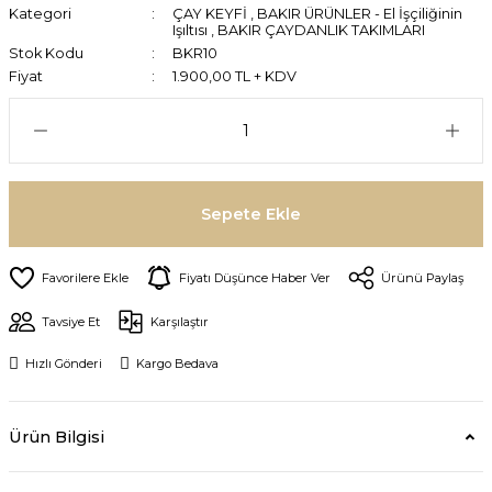
Kategori
ÇAY KEYFİ
,
BAKIR ÜRÜNLER - El İşçiliğinin
Işıltısı
,
BAKIR ÇAYDANLIK TAKIMLARI
Stok Kodu
BKR10
Fiyat
1.900,00 TL + KDV
Sepete Ekle
Fiyatı Düşünce Haber Ver
Ürünü Paylaş
Tavsiye Et
Karşılaştır
Hızlı Gönderi
Kargo Bedava
Ürün Bilgisi