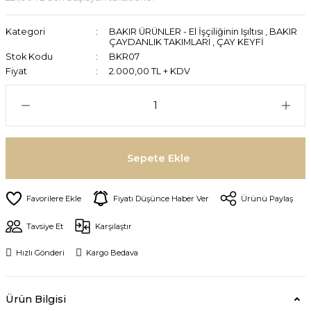
Kategori
BAKIR ÜRÜNLER - El İşçiliğinin Işıltısı
,
BAKIR
ÇAYDANLIK TAKIMLARI
,
ÇAY KEYFİ
Stok Kodu
BKR07
Fiyat
2.000,00 TL + KDV
Sepete Ekle
Fiyatı Düşünce Haber Ver
Ürünü Paylaş
Tavsiye Et
Karşılaştır
Hızlı Gönderi
Kargo Bedava
Ürün Bilgisi