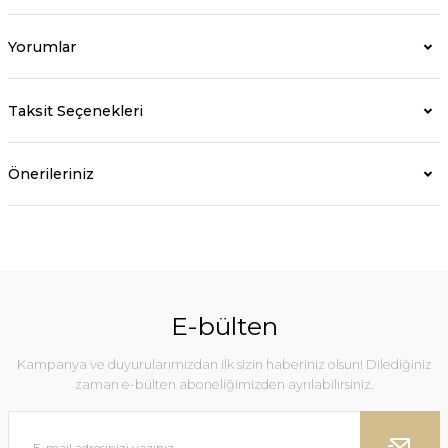
Yorumlar
Taksit Seçenekleri
Önerileriniz
E-bülten
Kampanya ve duyurularımızdan ilk sizin haberiniz olsun! Dilediğiniz
zaman e-bülten aboneliğimizden ayrılabilirsiniz.