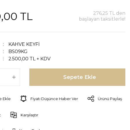
,00 TL
276,25 TL den
başlayan taksitlerle!
KAHVE KEYFİ
BS09KG
2.500,00 TL + KDV
Sepete Ekle
Fiyatı Düşünce Haber Ver
Ürünü Paylaş
t
Karşılaştır