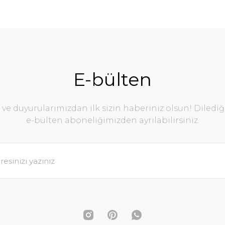
E-bülten
e duyurularımızdan ilk sizin haberiniz olsun! Diledi
e-bülten aboneliğimizden ayrılabilirsiniz.