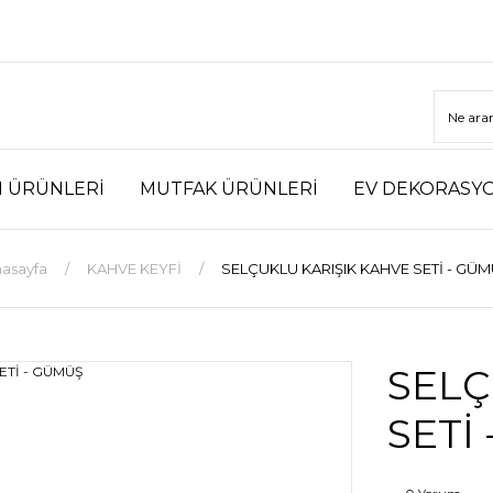
M ÜRÜNLERİ
MUTFAK ÜRÜNLERİ
EV DEKORASY
asayfa
KAHVE KEYFİ
SELÇUKLU KARIŞIK KAHVE SETİ - GÜ
SELÇ
SETİ