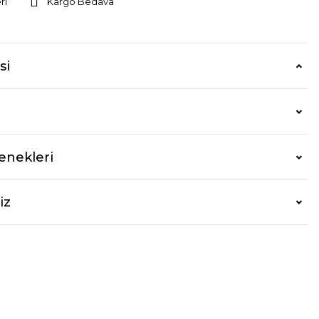
ri
Kargo Bedava
si
enekleri
iz