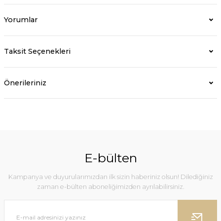
Yorumlar
Taksit Seçenekleri
Önerileriniz
E-bülten
Kampanya ve duyurularımızdan ilk sizin haberiniz olsun! Dilediğiniz
zaman e-bülten aboneliğimizden ayrılabilirsiniz.