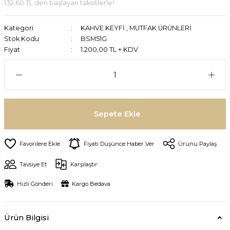
132,60 TL den başlayan taksitlerle!
Kategori
KAHVE KEYFİ
,
MUTFAK ÜRÜNLERİ
Stok Kodu
BSM51G
Fiyat
1.200,00 TL + KDV
Sepete Ekle
Fiyatı Düşünce Haber Ver
Ürünü Paylaş
Tavsiye Et
Karşılaştır
Hızlı Gönderi
Kargo Bedava
Ürün Bilgisi