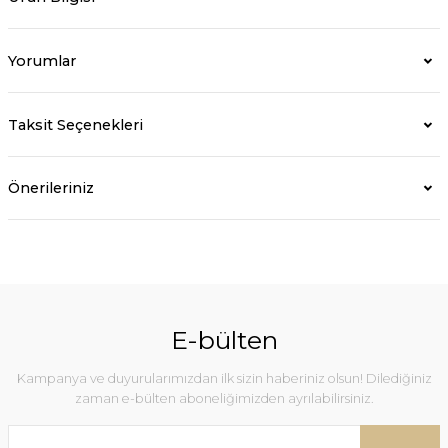
Yorumlar
Taksit Seçenekleri
Önerileriniz
E-bülten
Kampanya ve duyurularımızdan ilk sizin haberiniz olsun! Dilediğiniz
zaman e-bülten aboneliğimizden ayrılabilirsiniz.