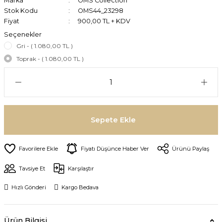
Marka
OMS Collection
Stok Kodu
OMS44_23298
Fiyat
900,00 TL + KDV
Seçenekler
Gri - ( 1.080,00 TL )
Toprak - ( 1.080,00 TL )
Sepete Ekle
Fiyatı Düşünce Haber Ver
Ürünü Paylaş
Tavsiye Et
Karşılaştır
Hızlı Gönderi
Kargo Bedava
Ürün Bilgisi