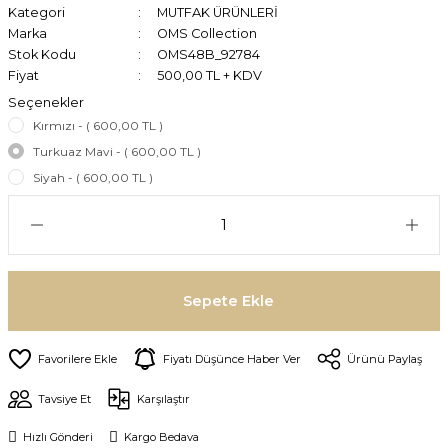
Kategori
MUTFAK ÜRÜNLERİ
Marka
OMS Collection
Stok Kodu
OMS48B_92784
Fiyat
500,00 TL + KDV
Seçenekler
Kırmızı - ( 600,00 TL )
Turkuaz Mavi - ( 600,00 TL )
Siyah - ( 600,00 TL )
Sepete Ekle
Fiyatı Düşünce Haber Ver
Ürünü Paylaş
Tavsiye Et
Karşılaştır
Hızlı Gönderi
Kargo Bedava