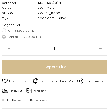
Kategori
MUTFAK ÜRÜNLERİ
Marka
OMS Collection
Stok Kodu
OMS45_16400
Fiyat
1.000,00 TL + KDV
Seçenekler
Gri - ( 1.200,00 TL )
Toprak - ( 1.200,00 TL )
Sepete Ekle
Fiyatı Düşünce Haber Ver
Ürünü Paylaş
Tavsiye Et
Karşılaştır
Hızlı Gönderi
Kargo Bedava