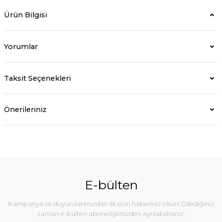
Ürün Bilgisi
Yorumlar
Taksit Seçenekleri
Önerileriniz
E-bülten
Kampanya ve duyurularımızdan ilk sizin haberiniz olsun! Dilediğiniz
zaman e-bülten aboneliğimizden ayrılabilirsiniz.