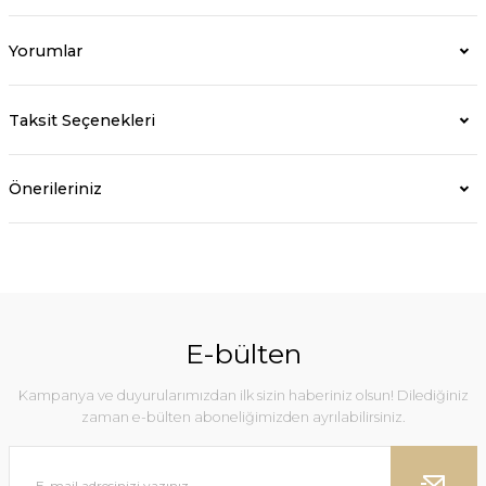
Yorumlar
Taksit Seçenekleri
Önerileriniz
E-bülten
Kampanya ve duyurularımızdan ilk sizin haberiniz olsun! Dilediğiniz
zaman e-bülten aboneliğimizden ayrılabilirsiniz.