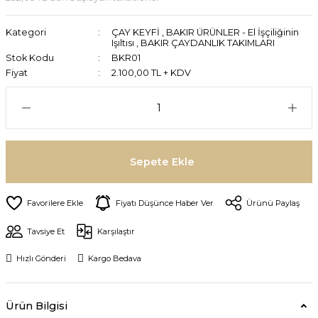
Kategori
ÇAY KEYFİ
,
BAKIR ÜRÜNLER - El İşçiliğinin
Işıltısı
,
BAKIR ÇAYDANLIK TAKIMLARI
Stok Kodu
BKR01
Fiyat
2.100,00 TL + KDV
Sepete Ekle
Fiyatı Düşünce Haber Ver
Ürünü Paylaş
Tavsiye Et
Karşılaştır
Hızlı Gönderi
Kargo Bedava
Ürün Bilgisi