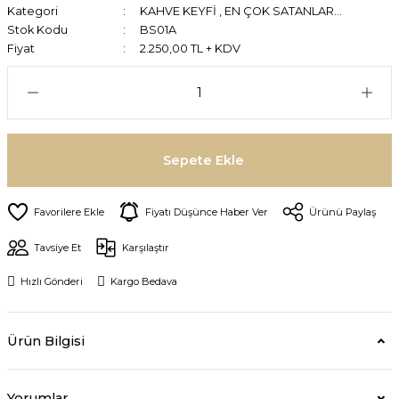
Kategori
KAHVE KEYFİ
,
EN ÇOK SATANLAR...
Stok Kodu
BS01A
Fiyat
2.250,00 TL + KDV
Sepete Ekle
Fiyatı Düşünce Haber Ver
Ürünü Paylaş
Tavsiye Et
Karşılaştır
Hızlı Gönderi
Kargo Bedava
Ürün Bilgisi
Yorumlar