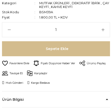
Kategori
MUTFAK ÜRÜNLERİ
,
DEKORATİF İBRİK
,
ÇAY
KEYFİ
,
KAHVE KEYFİ
Stok Kodu
BSM39A
Fiyat
1.800,00 TL + KDV
Sepete Ekle
Fiyatı Düşünce Haber Ver
Ürünü Paylaş
Tavsiye Et
Karşılaştır
Hızlı Gönderi
Kargo Bedava
Ürün Bilgisi