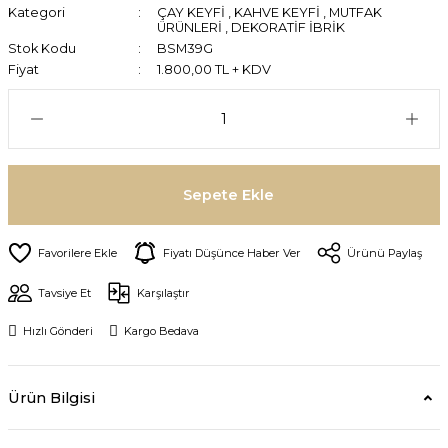
Kategori
ÇAY KEYFİ
,
KAHVE KEYFİ
,
MUTFAK
ÜRÜNLERİ
,
DEKORATİF İBRİK
Stok Kodu
BSM39G
Fiyat
1.800,00 TL + KDV
Sepete Ekle
Fiyatı Düşünce Haber Ver
Ürünü Paylaş
Tavsiye Et
Karşılaştır
Hızlı Gönderi
Kargo Bedava
Ürün Bilgisi